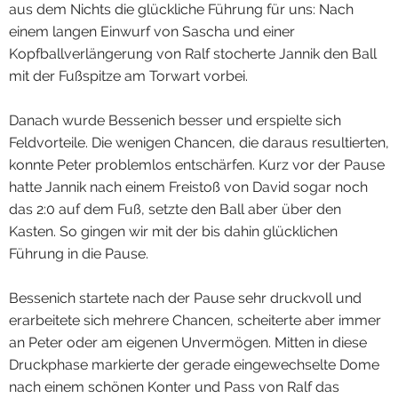
aus dem Nichts die glückliche Führung für uns: Nach
F2-Jugend
Black Diamonds
Vorstand
Neuigkeiten
einem langen Einwurf von Sascha und einer
Kopfballverlängerung von Ralf stocherte Jannik den Ball
F1-Jugend
Cheer Dance Company
Sportanlage
Rundgang
mit der Fußspitze am Torwart vorbei.
E2-Jugend
Alte Herren
Vereine
Billig
Danach wurde Bessenich besser und erspielte sich
E1-Jugend
Schiedsrichter
Vicus Belgica
Kreis Euskirchen
Feldvorteile. Die wenigen Chancen, die daraus resultierten,
konnte Peter problemlos entschärfen. Kurz vor der Pause
D2-Jugend
Sportplatzbau
Sonstige
hatte Jannik nach einem Freistoß von David sogar noch
das 2:0 auf dem Fuß, setzte den Ball aber über den
D1-Jugend
BBW
Kasten. So gingen wir mit der bis dahin glücklichen
C2-Jugend
Führung in die Pause.
C1-Jugend
Bessenich startete nach der Pause sehr druckvoll und
erarbeitete sich mehrere Chancen, scheiterte aber immer
B2-Jugend
an Peter oder am eigenen Unvermögen. Mitten in diese
Druckphase markierte der gerade eingewechselte Dome
B1-Jugend
nach einem schönen Konter und Pass von Ralf das