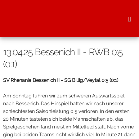
13.04.25 Bessenich II - RWB 0:5
(0:1)
Foto
SV Rhenania Bessenich II - SG Billig/Veytal 0:5 (0:1)
Trainer
Foto
Am Sonntag fuhren wir zum schweren Auswärtsspiel
nach Bessenich. Das Hinspiel hatten wir nach unserer
Spielberichte
Trainer
Info
schlechtesten Saisonleistung 0:5 verloren. In den ersten
Spielberichte
Minibambini
Unsere Tanzgruppen
20 Minuten tasteten sich beide Mannschaften ab, das
Spielgeschehen fand meist im Mittelfeld statt. Nach vorne
Bambini
High Energy
Info
ging bei beiden Teams nicht wirklich viel. In Minute 21 dann